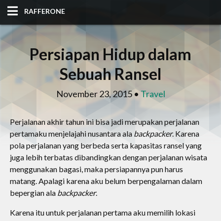
RAFFERONE
HOME
Persiapan Hidup dalam
CODE
Sebuah Ransel
ALBUM
November 23, 2015 •
Travel
BLOG
Perjalanan akhir tahun ini bisa jadi merupakan perjalanan
pertamaku menjelajahi nusantara ala
backpacker
. Karena
SITES
pola perjalanan yang berbeda serta kapasitas ransel yang
juga lebih terbatas dibandingkan dengan perjalanan wisata
TOOLS
menggunakan bagasi, maka persiapannya pun harus
matang. Apalagi karena aku belum berpengalaman dalam
bepergian ala
backpacker
.
Karena itu untuk perjalanan pertama aku memilih lokasi