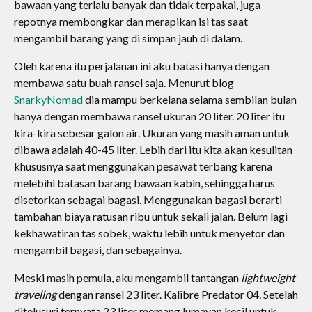
bawaan yang terlalu banyak dan tidak terpakai, juga
repotnya membongkar dan merapikan isi tas saat
mengambil barang yang di simpan jauh di dalam.
Oleh karena itu perjalanan ini aku batasi hanya dengan
membawa satu buah ransel saja. Menurut blog
SnarkyNomad
dia mampu berkelana selama sembilan bulan
hanya dengan membawa ransel ukuran 20 liter. 20 liter itu
kira-kira sebesar galon air. Ukuran yang masih aman untuk
dibawa adalah 40-45 liter. Lebih dari itu kita akan kesulitan
khususnya saat menggunakan pesawat terbang karena
melebihi batasan barang bawaan kabin, sehingga harus
disetorkan sebagai bagasi. Menggunakan bagasi berarti
tambahan biaya ratusan ribu untuk sekali jalan. Belum lagi
kekhawatiran tas sobek, waktu lebih untuk menyetor dan
mengambil bagasi, dan sebagainya.
Meski masih pemula, aku mengambil tantangan
lightweight
traveling
dengan ransel 23 liter. Kalibre Predator 04. Setelah
ditelusuri ternyata 23 liter memang lumayan kecil untuk