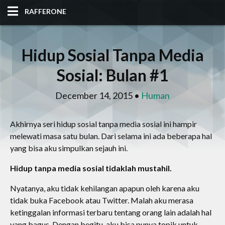
RAFFERONE
HOME
Hidup Sosial Tanpa Media
CODE
Sosial: Bulan #1
ALBUM
December 14, 2015 •
Human
BLOG
Akhirnya seri hidup sosial tanpa media sosial ini hampir
melewati masa satu bulan. Dari selama ini ada beberapa hal
SITES
yang bisa aku simpulkan sejauh ini.
TOOLS
Hidup tanpa media sosial tidaklah mustahil.
Nyatanya, aku tidak kehilangan apapun oleh karena aku
tidak buka Facebook atau Twitter. Malah aku merasa
ketinggalan informasi terbaru tentang orang lain adalah hal
yang bagus. Dengan begitu, aku bisa punya topik untuk