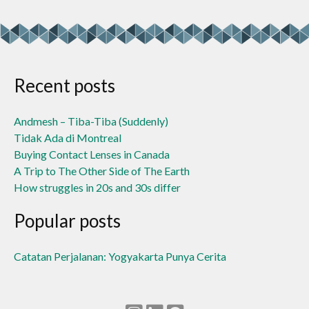
on
on
on
on
on
Facebook
LinkedIn
Twitter
Pinterest
WhatsApp
(Opens
(Opens
(Opens
(Opens
(Opens
in
in
in
in
in
new
new
new
new
new
window)
window)
window)
window)
window)
Recent posts
Andmesh – Tiba-Tiba (Suddenly)
Tidak Ada di Montreal
Buying Contact Lenses in Canada
A Trip to The Other Side of The Earth
How struggles in 20s and 30s differ
Popular posts
Catatan Perjalanan: Yogyakarta Punya Cerita