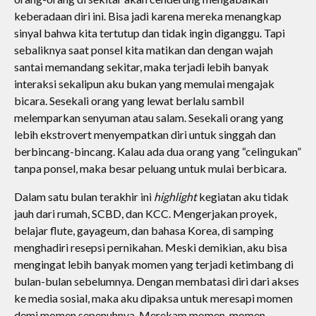
keberadaan diri ini. Bisa jadi karena mereka menangkap
sinyal bahwa kita tertutup dan tidak ingin diganggu. Tapi
sebaliknya saat ponsel kita matikan dan dengan wajah
santai memandang sekitar, maka terjadi lebih banyak
interaksi sekalipun aku bukan yang memulai mengajak
bicara. Sesekali orang yang lewat berlalu sambil
melemparkan senyuman atau salam. Sesekali orang yang
lebih ekstrovert menyempatkan diri untuk singgah dan
berbincang-bincang. Kalau ada dua orang yang “celingukan”
tanpa ponsel, maka besar peluang untuk mulai berbicara.
Dalam satu bulan terakhir ini
highlight
kegiatan aku tidak
jauh dari rumah, SCBD, dan KCC. Mengerjakan proyek,
belajar flute, gayageum, dan bahasa Korea, di samping
menghadiri resepsi pernikahan. Meski demikian, aku bisa
mengingat lebih banyak momen yang terjadi ketimbang di
bulan-bulan sebelumnya. Dengan membatasi diri dari akses
ke media sosial, maka aku dipaksa untuk meresapi momen
demi momen sepenuhnya. Merekam momen-momen