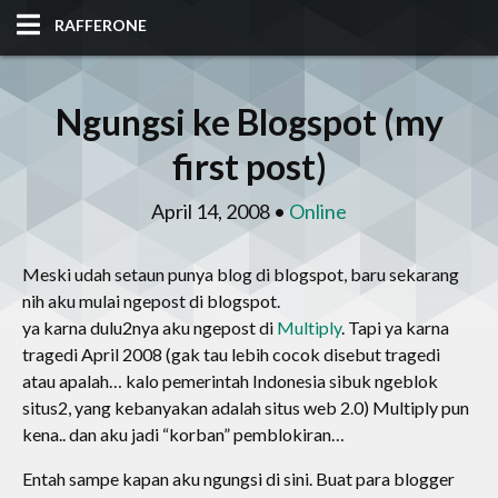
RAFFERONE
HOME
Ngungsi ke Blogspot (my
CODE
first post)
ALBUM
April 14, 2008 •
Online
BLOG
Meski udah setaun punya blog di blogspot, baru sekarang
nih aku mulai ngepost di blogspot.
SITES
ya karna dulu2nya aku ngepost di
Multiply
. Tapi ya karna
tragedi April 2008 (gak tau lebih cocok disebut tragedi
TOOLS
atau apalah… kalo pemerintah Indonesia sibuk ngeblok
situs2, yang kebanyakan adalah situs web 2.0) Multiply pun
kena.. dan aku jadi “korban” pemblokiran…
Entah sampe kapan aku ngungsi di sini. Buat para blogger